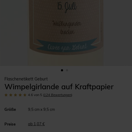
Flaschenetikett Geburt
Wimpelgirlande auf Kraftpapier
4.6
von 5
(
124
Bewertungen
)
Größe
9,5 cm x 9,5 cm
ab 1,07 €
Preise