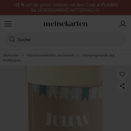
-15
%
auf
die ganze Website
mit dem Code
A-FLASH1
bis
MONTAGABEND MITTERNACHT
Startseite
>
Flaschenetiketten zur Geburt
>
Wimpelgirlande auf
Kraftpapier