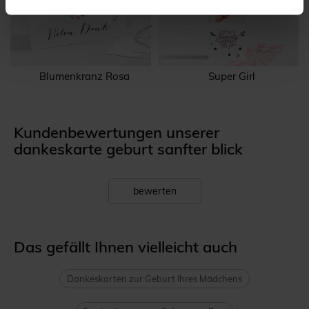
Blumenkranz Rosa
Super Girl
Kundenbewertungen unserer
dankeskarte geburt sanfter blick
bewerten
Das gefällt Ihnen vielleicht auch
Dankeskarten zur Geburt Ihres Mädchens