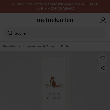
-15
%
auf
die ganze Website
mit dem Code
A-FLASH1
bis
BIS MONTAGABEND
Startseite
>
Andenken an die Taufe
>
Fuchs