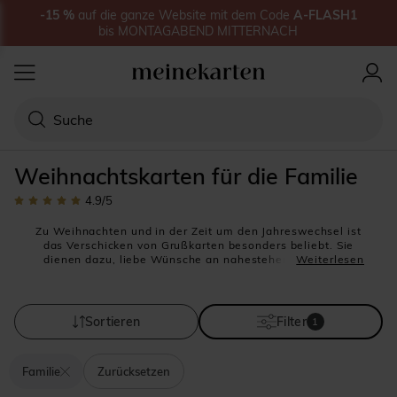
-15
%
auf
die ganze Website
mit dem Code
A-FLASH1
bis
MONTAGABEND MITTERNACH
Weihnachtskarten für die Familie
4.9
/5
Zu Weihnachten und in der Zeit um den Jahreswechsel ist
das Verschicken von Grußkarten besonders beliebt. Sie
dienen dazu, liebe Wünsche an nahestehende Freunde
Weiterlesen
und die Familie zu formulieren und ihnen einen kleinen
Eindruck in das vergangene Jahr zu geben. Wir bei
MeineKarten möchten Sie dabei begleiten und haben
Ihnen deshalb eine schöne Kollektion an vielfältigen
Sortieren
Filter
1
Produkten zu
Weihnachten
zusammengestellt. Wir sind
sicher, dass auch Sie ein passendes Modell finden
werden, dass Ihnen und Ihrer Familie wunderbar
Familie
Zurücksetzen
entspricht und perfekt zu den Fotos Ihrer Familie passt.