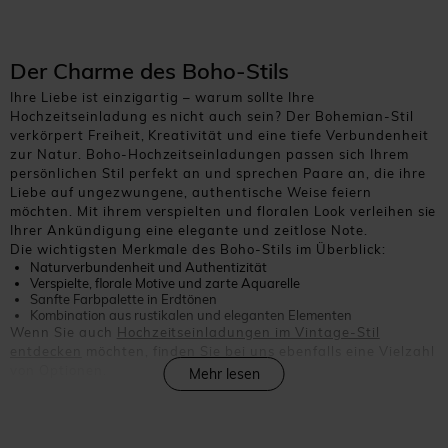
Der Charme des Boho-Stils
Ihre Liebe ist einzigartig – warum sollte Ihre
Hochzeitseinladung es nicht auch sein? Der Bohemian-Stil
verkörpert Freiheit, Kreativität und eine tiefe Verbundenheit
zur Natur. Boho-Hochzeitseinladungen passen sich Ihrem
persönlichen Stil perfekt an und sprechen Paare an, die ihre
Liebe auf ungezwungene, authentische Weise feiern
möchten. Mit ihrem verspielten und floralen Look verleihen sie
Ihrer Ankündigung eine elegante und zeitlose Note.
Die wichtigsten Merkmale des Boho-Stils im Überblick:
Naturverbundenheit und Authentizität
Verspielte, florale Motive und zarte Aquarelle
Sanfte Farbpalette in Erdtönen
Kombination aus rustikalen und eleganten Elementen
Wenn Sie auch
Hochzeitseinladungen im Vintage-Stil
entdecken
möchten, finden Sie bei uns ebenfalls eine Vielzahl
von Optionen.
Mehr lesen
Schick und Authentizität vereint
Der Bohème-Stil wirkt unkonventionell, kreativ und