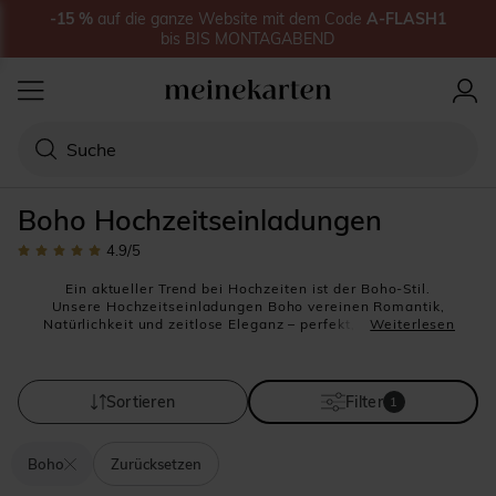
-15
%
auf
die ganze Website
mit dem Code
A-FLASH1
bis
BIS MONTAGABEND
Boho Hochzeitseinladungen
4.9
/5
Ein aktueller Trend bei Hochzeiten ist der Boho-Stil.
Unsere Hochzeitseinladungen Boho vereinen Romantik,
Natürlichkeit und zeitlose Eleganz – perfekt, um Ihre Feier
Weiterlesen
zu etwas ganz Besonderem zu machen. Papeterie-Artikel
im Boho-Design verbinden natürliche Materialien, Spitze,
florale Aquarelle und verspielte Blumenmotive. Diese Art
von Hochzeitseinladungen eignen sich hervorragend für
Sortieren
Filter
1
eine Feier im ländlichen Stil, eine Vintage-Hochzeit oder
eine schicke Scheunen-Hochzeit.
Boho
Zurücksetzen